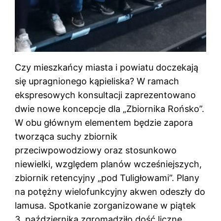
Czy mieszkańcy miasta i powiatu doczekają
się upragnionego kąpieliska? W ramach
ekspresowych konsultacji zaprezentowano
dwie nowe koncepcje dla „Zbiornika Rońsko”.
W obu głównym elementem będzie zapora
tworząca suchy zbiornik
przeciwpowodziowy oraz stosunkowo
niewielki, względem planów wcześniejszych,
zbiornik retencyjny „pod Tuligłowami”. Plany
na potężny wielofunkcyjny akwen odeszły do
lamusa. Spotkanie zorganizowane w piątek
3. października zgromadziło dość liczne…