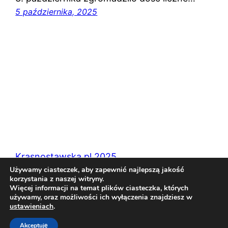
5 października, 2025
Krasnostawska.pl 2025
Używamy ciasteczek, aby zapewnić najlepszą jakość
korzystania z naszej witryny.
Więcej informacji na temat plików ciasteczka, których
Dumnie wspierana przez
WordPress
używamy, oraz możliwości ich wyłączenia znajdziesz w
ustawieniach
.
Akceptuję